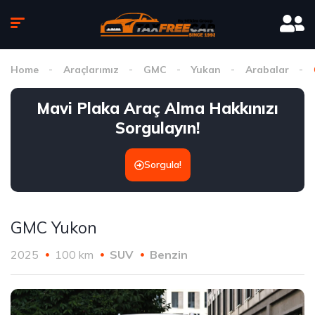
Home
Araçlarımız
GMC
Yukan
Arabalar
Mavi Plaka Araç Alma Hakkınızı
Sorgulayın!
Sorgula!
GMC Yukon
2025
100 km
SUV
Benzin