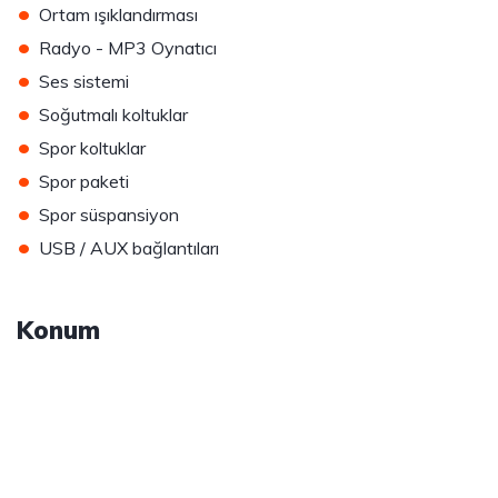
•
Ortam ışıklandırması
•
Radyo - MP3 Oynatıcı
•
Ses sistemi
•
Soğutmalı koltuklar
•
Spor koltuklar
•
Spor paketi
•
Spor süspansiyon
•
USB / AUX bağlantıları
Konum