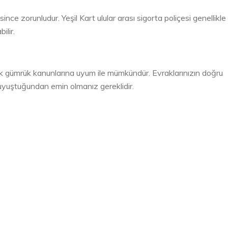
ince zorunludur. Yeşil Kart ulular arası sigorta poliçesi genellikle
ilir.
Türk gümrük kanunlarına uyum ile mümkündür. Evraklarınızın doğru
a uyuştuğundan emin olmanız gereklidir.