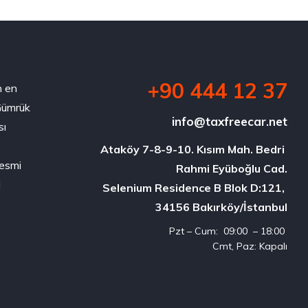
+90 444 12 37
n en
 Gümrük
info@taxfreecar.net
sı
Ataköy 7-8-9-10. Kısım Mah. Bedri 
resmi
Rahmi Eyüboğlu Cad.

i
Selenium Residence B Blok D:121, 

34156 Bakırköy/İstanbul
Pzt – Cum: 09:00 – 18:00
Cmt, Paz: Kapalı