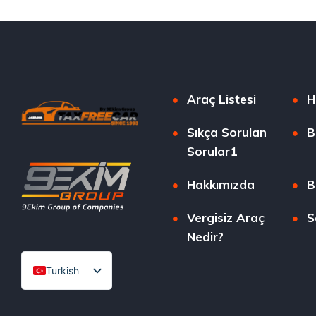
Araç Listesi
H
Sıkça Sorulan
B
Sorular1
Hakkımızda
B
Vergisiz Araç
S
Nedir?
Turkish
English