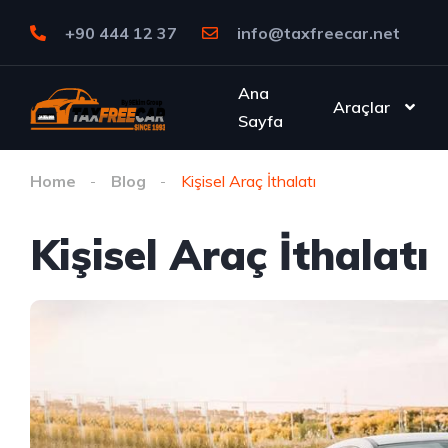
+90 444 12 37
info@taxfreecar.net
Ana
Araçlar
Sayfa
Home
Blog
Kişisel Araç İthalatı
Kişisel Araç İthalatı