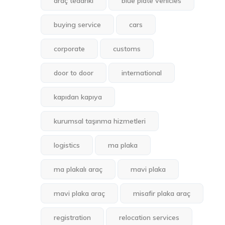
araç tedariki
blue plate vehicles
buying service
cars
corporate
customs
door to door
international
kapıdan kapıya
kurumsal taşınma hizmetleri
logistics
ma plaka
ma plakalı araç
mavi plaka
mavi plaka araç
misafir plaka araç
registration
relocation services