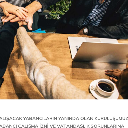
E CALIŞACAK YABANCILARIN YANINDA OLAN KURULUŞUMU
,YABANCI ÇALIŞMA İZNİ VE VATANDAŞLIK SORUNLARINA