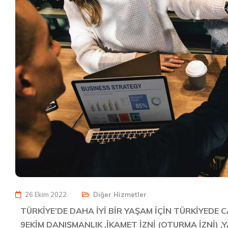
26 Ekim 2022
Diğer Hizmetler
TÜRKİYE’DE DAHA İYİ BİR YAŞAM İÇİN TÜRKİYED
9EKİM DANIŞMANLIK ,İKAMET İZNİ (OTURMA İZNİ) 