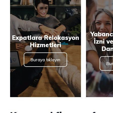
Yabanc
Expatlara Relokasyon
İzni v
Hizmetleri
Dan
Buraya tıklayın
Bur