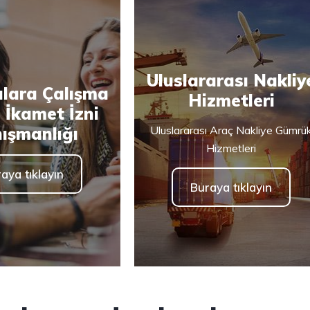
Uluslararası Nakliy
ılara Çalışma
Hizmetleri
e İkamet İzni
ışmanlığı
Uluslararası Araç Nakliye Gümrü
Hizmetleri
aya tıklayın
Buraya tıklayın