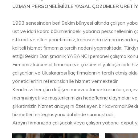
UZMAN PERSONELİMİZLE YASAL ÇÖZÜMLER ÜRETİY
1993 senesinden beri 9ekim bünyesi altında çalışan yaban
üst ve idari kadro bölümlerindeki yabancı personellerinin
istikrarlı ve etkin yönetimimiz, konusunda uzman insan ka
kaliteli hizmet firmamızı tercih nedeni yapmaktadır. Türkiy
ettiği 9ekim Danışmanlık YABANCI personel çalışma konusund
Firmamız kurumsal firmalara ve çözümsel yaklaşımlarla h
çalışanları ve Uluslararası İlaç firmalarının tercih etmiş 
yöneticilerinin referansları ile hizmet vermektedir.
Kendimizi her gün değişen mevzuatlar ve kanunlar çerçeve
memnuniyeti ve müşterilerimizin hedeflerine ulaşmaları ve p
şirketimizin hizmet anlayışını özetleyen bir kavramdır.9ek
hizmetleri entegrasyonu dahilinde sunmaktadır.
Arayın firmanızda çalışacak veya çalışan yabancı expat yön