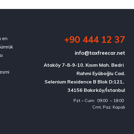
+90 444 12 37
n en
 Gümrük
info@taxfreecar.net
sı
Ataköy 7-8-9-10. Kısım Mah. Bedri 
resmi
Rahmi Eyüboğlu Cad.

i
Selenium Residence B Blok D:121, 

34156 Bakırköy/İstanbul
Pzt – Cum: 09:00 – 18:00
Cmt, Paz: Kapalı