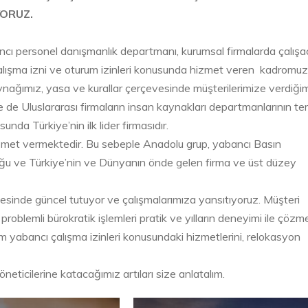
ORUZ.
cı personel danışmanlık departmanı, kurumsal firmalarda çalış
 çalışma izni ve oturum izinleri konusunda hizmet veren kadromuz
ynağımız, yasa ve kurallar çerçevesinde müşterilerimize verdiği
e de Uluslararası firmaların insan kaynakları departmanlarının ter
a Türkiye’nin ilk lider firmasıdır.
izmet vermektedir. Bu sebeple Anadolu grup, yabancı Basın
olduğu ve Türkiye’nin ve Dünyanın önde gelen firma ve üst düzey
sinde güncel tutuyor ve çalışmalarımıza yansıtıyoruz. Müşteri
roblemli bürokratik işlemleri pratik ve yılların deneyimi ile çözm
im yabancı çalışma izinleri konusundaki hizmetlerini, relokasyon
eticilerine katacağımız artıları size anlatalım.