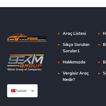
Araç Listesi
H
Sıkça Sorulan
B
Sorular1
Hakkımızda
B
Vergisiz Araç
S
Nedir?
Turkish
English