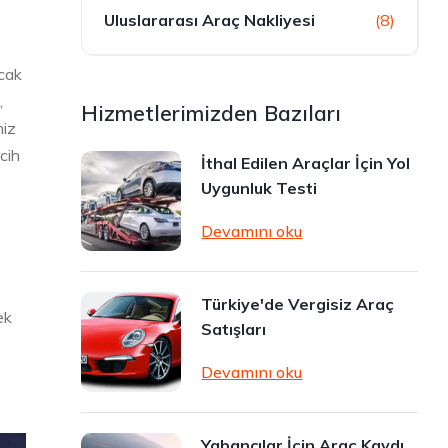
Uluslararası Araç Nakliyesi
(8)
acak
,
Hizmetlerimizden Bazıları
miz
cih
İthal Edilen Araçlar İçin Yol
Uygunluk Testi
Devamını oku
Türkiye'de Vergisiz Araç
ek
Satışları
Devamını oku
Yabancılar İçin Araç Kaydı