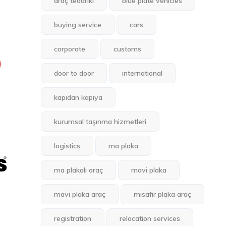
araç tedariki
blue plate vehicles
buying service
cars
corporate
customs
door to door
international
kapıdan kapıya
kurumsal taşınma hizmetleri
logistics
ma plaka
ma plakalı araç
mavi plaka
mavi plaka araç
misafir plaka araç
registration
relocation services