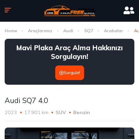
Home
Araçlarımız
Audi
SQ7
Arabalar
Au
Mavi Plaka Araç Alma Hakkınızı
Sorgulayın!
Sorgula!
Audi SQ7 4.0
2023
17.901 km
SUV
Benzin