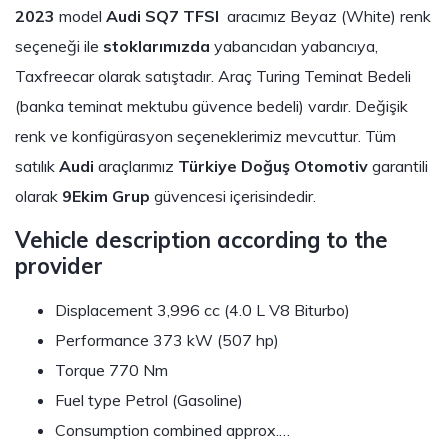
2023
model
Audi SQ7 TFSI
aracımız Beyaz (White) renk
seçeneği ile
stoklarımızda
yabancıdan yabancıya,
Taxfreecar olarak satıştadır. Araç Turing Teminat Bedeli
(banka teminat mektubu güvence bedeli) vardır. Değişik
renk ve konfigürasyon seçeneklerimiz mevcuttur. Tüm
satılık
Audi
araçlarımız
Türkiye Doğuş Otomotiv
garantili
olarak
9Ekim Grup
güvencesi içerisindedir.
Vehicle description according to the
provider
Displacement 3,996 cc (4.0 L V8 Biturbo)
Performance 373 kW (507 hp)
Torque 770 Nm
Fuel type Petrol (Gasoline)
Consumption combined approx.…