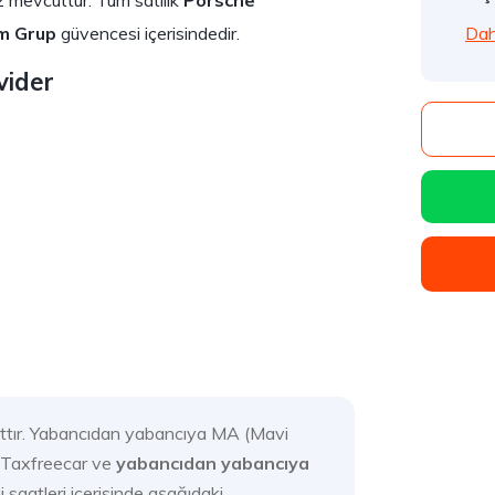
z mevcuttur. Tüm satılık
Porsche
Dah
m Grup
güvencesi içerisindedir.
vider
yattır. Yabancıdan yabancıya MA (Mavi
ki Taxfreecar ve
yabancıdan yabancıya
i saatleri içerisinde aşağıdaki