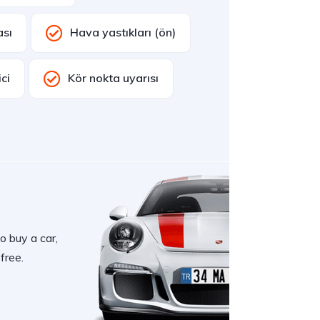
ası
Hava yastıkları (ön)
ci
Kör nokta uyarısı
o buy a car,
free.