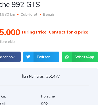
che 992 GTS
4.980 km
Cabriolet
Benzin
5.000
Contact for a price
lere ekle
Facebook
Twitter
WhatsApp
İlan Numarası: #51477
ka:
Porsche
el:
992