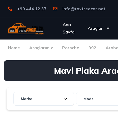
+90 444 12 37
info@taxfreecar.net
Ana
Araçlar
Sayfa
Home
Araçlarımız
Porsche
992
Araba
Mavi Plaka Ara
Marka
Model