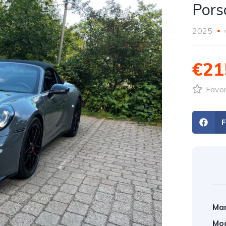
Pors
2025
€21
Favori
Mar
Mod