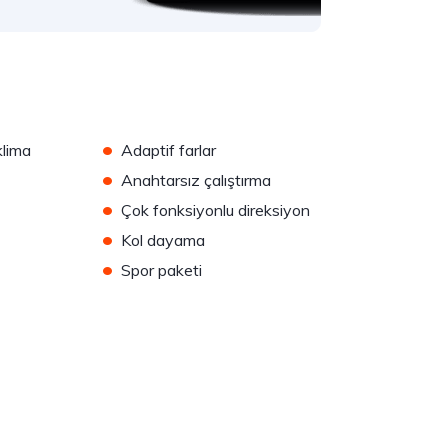
•
klima
Adaptif farlar
•
Anahtarsız çalıştırma
•
Çok fonksiyonlu direksiyon
•
Kol dayama
•
Spor paketi