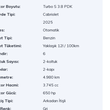
or Boyutu:
Turbo S 3.8 PDK
de Tipi:
Cabriolet
2025
es:
Otomatik
ıt Tipi:
Benzin
ıt Tüketimi:
Yaklaşık 12l / 100km
ndir:
6
tuk Sayısı:
2-koltuk
ılar:
2-kapı
ometre:
4.980 km
or Hacmi:
3.745 cc
or Gücü:
650 hp
iş Tipi:
Arkadan İtişli
 Renk:
Gri