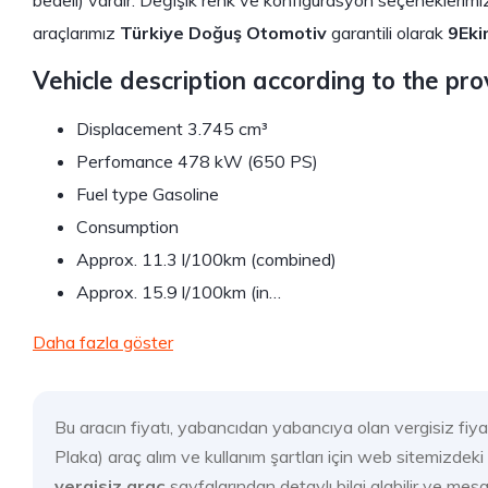
bedeli) vardır. Değişik renk ve konfigürasyon seçeneklerimi
araçlarımız
Türkiye Doğuş Otomotiv
garantili olarak
9Eki
Vehicle description according to the pro
Displacement 3.745 cm³
Perfomance 478 kW (650 PS)
Fuel type Gasoline
Consumption
Approx. 11.3 l/100km (combined)
Approx. 15.9 l/100km (in…
Daha fazla göster
Bu aracın fiyatı, yabancıdan yabancıya olan vergisiz fi
Plaka) araç alım ve kullanım şartları için web sitemizde
vergisiz araç
sayfalarından detaylı bilgi alabilir ve mesa