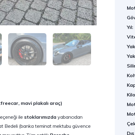
Mot
Göv
Yıl:
Vit
Yak
Yak
Sili
Kol
Kap
Kil
freecar, mavi plakalı araç)
Mot
Mot
seçeneği ile
stoklarımızda
yabancıdan
Çek
inat Bedeli (banka teminat mektubu güvence
Dış