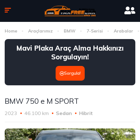
Home
Araçlarımız
BMW
7-Serisi
Arabalar
Mavi Plaka Araç Alma Hakkınızı
Sorgulayın!
Sorgula!
BMW 750 e M SPORT
2023
46.100 km
Sedan
Hibrit