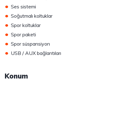
•
Ses sistemi
•
Soğutmalı koltuklar
•
Spor koltuklar
•
Spor paketi
•
Spor süspansiyon
•
USB / AUX bağlantıları
Konum