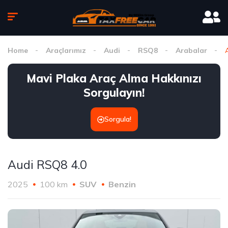
Home
Araçlarımız
Audi
RSQ8
Arabalar
Mavi Plaka Araç Alma Hakkınızı
Sorgulayın!
Sorgula!
Audi RSQ8 4.0
2025
100 km
SUV
Benzin