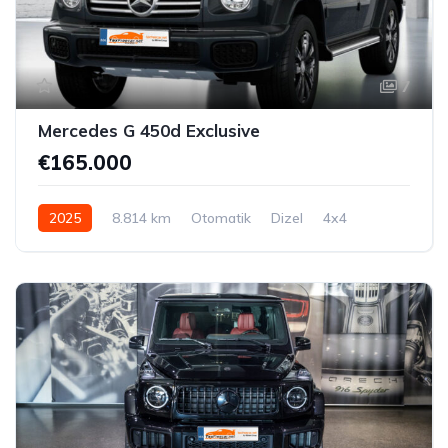
7
Mercedes G 450d Exclusive
€165.000
2025
8.814 km
Otomatik
Dizel
4x4