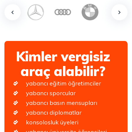
Kimler vergisiz
araç alabilir?
yabancı eğitim öğretimciler
yabancı sporcular
yabancı basın mensupları
yabancı diplomatlar
konsolosluk üyeleri
yabancı üniversite öğrencileri