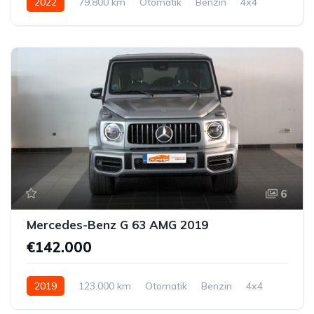
2022
79.800 km
Otomatik
Benzin
4x4
6
Mercedes-Benz G 63 AMG 2019
€142.000
2019
123.000 km
Otomatik
Benzin
4x4