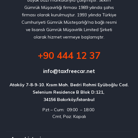
büyük bazı markalarıyla çalışmıştır. 9Ekim
Gümrük Müşavirliği firması 1989 yılında şahıs
firması olarak kurulmuştur. 1993 yılında Türkiye
Cumhuriyeti Gümrük Müsteşarlığı'na bağlı resmi
ve lisanslı Gümrük Müşavirlik Limited Şirketi
olarak hizmet vermeye başlamıştır.
+90 444 12 37
info@taxfreecar.net
Ataköy 7-8-9-10. Kısım Mah. Bedri Rahmi Eyüboğlu Cad.

Selenium Residence B Blok D:121, 

34156 Bakırköy/İstanbul
Pzt – Cum: 09:00 – 18:00
Cmt, Paz: Kapalı