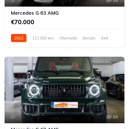
10
Mercedes G 63 AMG
€70.000
2013
111.053 km
Otomatik
Benzin
4x4
10