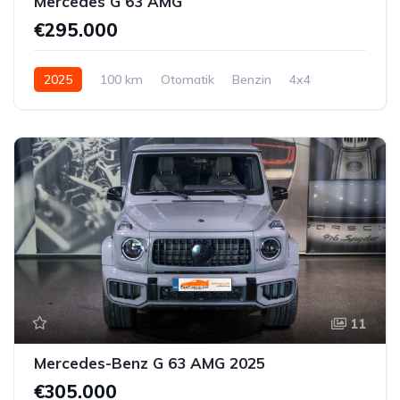
Mercedes G 63 AMG
€295.000
2025
100 km
Otomatik
Benzin
4x4
11
Mercedes-Benz G 63 AMG 2025
€305.000